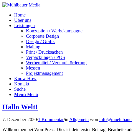
Home
Über uns
Leistungen
Konzeption / Werbekampagne
Corporate Design
Design / Grafik
Mailing
Print / Drucksachen
Verpackungen / POS
Werbemittel / Verkaufsförderung
Messen
Projektmanagement
Know How
Kontakt
Suche
Menü
Menü
Hallo Welt!
7. Dezember 2020
/
1 Kommentar
/
in
Allgemein
/
von
info@muehlbauer
Willkommen bei WordPress. Dies ist dein erster Beitrag. Bearbeite o