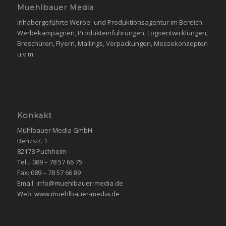
Muehlbauer Media
inhabergeführte Werbe- und Produktionsagentur im Bereich
Werbekampagnen, Produkteinführungen, Logoentwicklungen,
Broschüren, Flyern, Mailings, Verpackungen, Messekonzepten
u.v.m.
Konkakt
Mühlbauer Media GmbH
Benzstr. 1
82178 Puchheim
Tel .: 089 – 78 57 66 75
Fax: 089 – 78 57 66 89
Email: info@muehlbauer-media.de
Web: www.muehlbauer-media.de