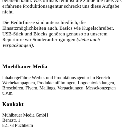
belabeln kann. Was oftmals fehlt ist die zündende Idee. Als
erfahrene Produktionsagentur schreckt uns diese Aufgabe
nicht.
Die Bedürfnisse sind unterschiedlich, die
Einsatzmöglichkeiten auch. Basics wie Kugelschreiber,
USB-Stick und Blocks gehören genauso zu unserem
Repertoire wir Sonderanfertigungen
(siehe auch
Verpackungen)
.
Muehlbauer Media
inhabergeführte Werbe- und Produktionsagentur im Bereich
Werbekampagnen, Produkteinführungen, Logoentwicklungen,
Broschüren, Flyern, Mailings, Verpackungen, Messekonzepten
u.v.m.
Konkakt
Mühlbauer Media GmbH
Benzstr. 1
82178 Puchheim