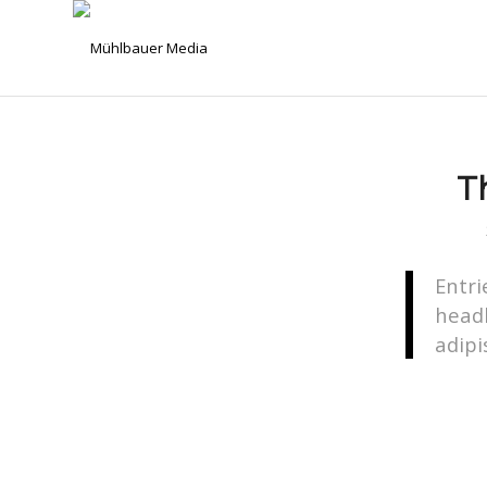
Th
Entri
head
adipi