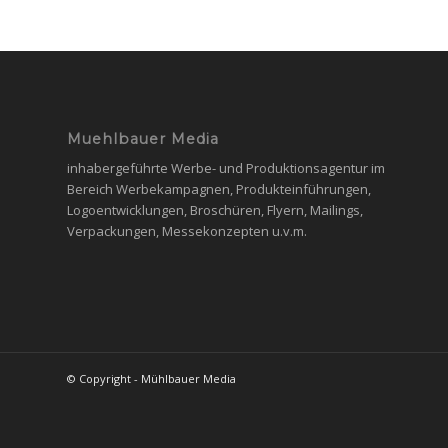
Muehlbauer Media
inhabergeführte Werbe- und Produktionsagentur im
Bereich Werbekampagnen, Produkteinführungen,
Logoentwicklungen, Broschüren, Flyern, Mailings,
Verpackungen, Messekonzepten u.v.m.
© Copyright - Mühlbauer Media