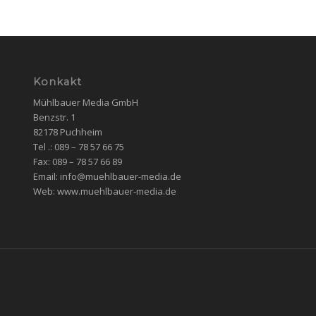
Konkakt
Mühlbauer Media GmbH
Benzstr. 1
82178 Puchheim
Tel .: 089 – 78 57 66 75
Fax: 089 – 78 57 66 89
Email: info@muehlbauer-media.de
Web: www.muehlbauer-media.de