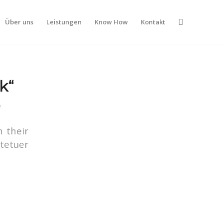
Über uns
Leistungen
Know How
Kontakt
k“
e
h their
tetuer