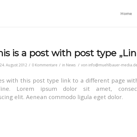
Home
is is a post with post type „Lin
/
/
/
24. August 2012
0 Kommentare
in
News
von
info@muehlbauer-media.d
es with this post type link to a different page wit
line. Lorem ipsum dolor sit amet, consec
scing elit. Aenean commodo ligula eget dolor.